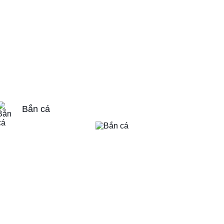
Bắn cá