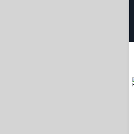
 kiện Livestream phát lộc hàng ngày của f168a6 d